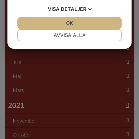
2022
VISA
DETALJER
November
JA
NEJ
OK
JA
NEJ
NÖDVÄNDIG
INSTÄLLNINGAR
Oktober
AVVISA ALLA
JA
NEJ
JA
NEJ
Juli
MARKNADSFÖRING
STATISTIK
Juni
Maj
Mars
2021
November
Oktober