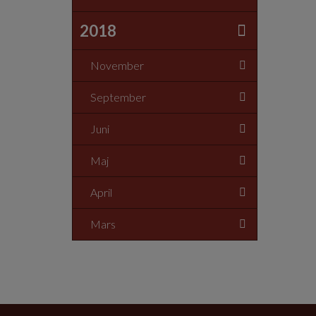
2018
November
September
Juni
Maj
April
Mars