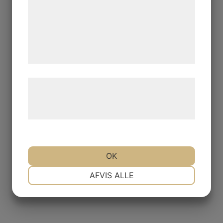
analysepartnere, som kan kombinere dem
med data, du tidligere har givet dem eller
de har indsamlet gennem din brug af deres
tjenester. Ved at klikke på 'OK' giver du
samtykke til disse formål.
Læs mere om vores brug af cookies og
behandling af persondata på vores
hjemmeside.
OK
NØDVENDIGE
PRÆFERENCER
AFVIS ALLE
MARKETING
STATISTIK