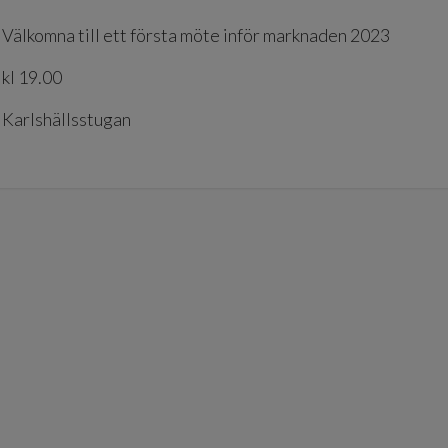
Välkomna till ett första möte inför marknaden 2023
kl 19.00
Karlshällsstugan