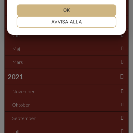
Oktober
JA
NEJ
OK
JA
NEJ
NÖDVÄNDIG
INSTÄLLNINGAR
AVVISA ALLA
Juli
JA
NEJ
JA
NEJ
Juni
MARKNADSFÖRING
STATISTIK
Maj
Mars
2021
November
Oktober
September
Juli