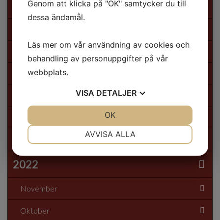
Genom att klicka på "OK" samtycker du till
September
dessa ändamål.
Augusti
Läs mer om vår användning av cookies och
Juli
behandling av personuppgifter på vår
webbplats.
Juni
VISA
DETALJER
Maj
JA
NEJ
OK
JA
NEJ
April
NÖDVÄNDIG
INSTÄLLNINGAR
AVVISA ALLA
Mars
JA
NEJ
JA
NEJ
2022
MARKNADSFÖRING
STATISTIK
November
Oktober