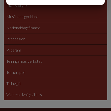
Mat & dryck
MARKETING
STATISTIK
Musik och gycklare
Nationaldagsfirande
Procession
Program
Telningarnas verkstad
Tornerspel
Tullavgift
Vägbeskrivning / buss