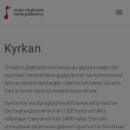
Togg
navig
Kyrkan
I Husby-Långhundra kyrka kan du uppleva magin och
mystiken i medeltidens gudstjänster när kyrkorummet
fylls av medeltida klanger, rökelse och böner på latin.
Det är inrett med ett medeltida korskrank.
Kyrkan har en utpräglad medeltida karaktär med de
första grundstenarna från 1100-talet och äkta
målningar i takvalven från 1400-talet. Den rikt
utsmyckade altartavlan glänser i guld och är tillverkad