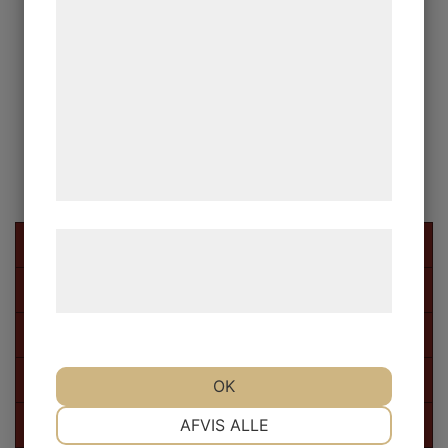
statistik og marketing. Disse oplysninger
kan blive delt med annoncerings- og
analysepartnere, som kan kombinere dem
med data, du tidligere har givet dem eller
de har indsamlet gennem din brug af deres
tjenester. Ved at klikke på 'OK' giver du
samtykke til disse formål.
Læs mere om vores brug af cookies og
Djurgård
behandling af persondata på vores
Hantverkarinformation
hjemmeside.
Kyrkan
Marknadsgatan
OK
NØDVENDIGE
PRÆFERENCER
AFVIS ALLE
Marknadskampen